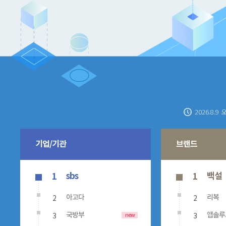
2026.8.9 
기업/기관
브랜드
sbs
백설
1
1
2
2
아고다
리복
3
3
new
국방부
앱솔루