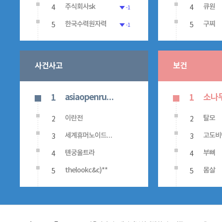
4
4
주식회사sk
큐원
-1
5
5
한국수력원자력
구찌
-1
사건사고
보건
asiaopenrunway
1
1
2
2
이란전
탈모
3
3
세계휴머노이드로봇운동회
고도비
4
4
톈궁울트라
부뼈
5
5
thelookc&c)**
몸살