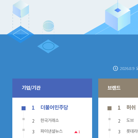
2026.8.9 
기업/기관
브랜드
더불어민주당
허쉬
1
1
2
2
한국거래소
도브
3
3
파이낸셜뉴스
롯데리
1