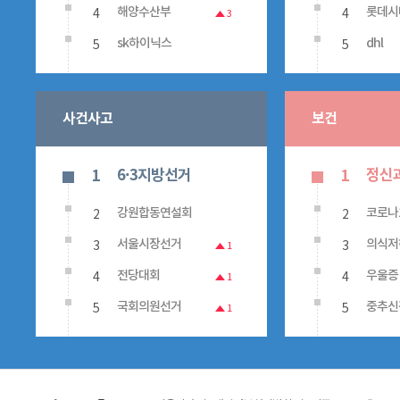
4
4
해양수산부
롯데시
3
5
5
sk하이닉스
dhl
사건사고
보건
6·3지방선거
정신
1
1
2
2
강원합동연설회
코로나
3
3
서울시장선거
의식저
1
4
4
전당대회
우울증
1
5
5
국회의원선거
중추신
1