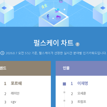
펄스케이 차트
2026.8.7 오전 5:52
기준, 펄스케이가 선정한 실시간 분야별 인기키워드입니다.
랜드
인물
포르쉐
이재명
1
1
2
2
래미안
오세훈
3
3
cgv
트럼프