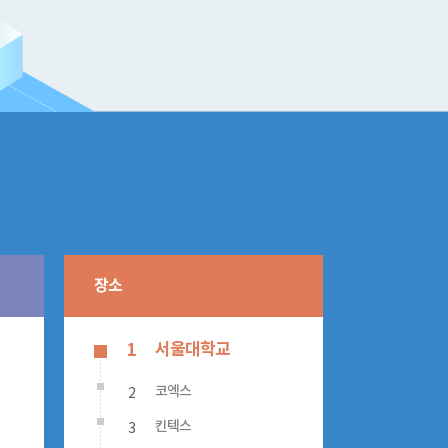
장소
서울대학교
1
2
코엑스
3
킨텍스