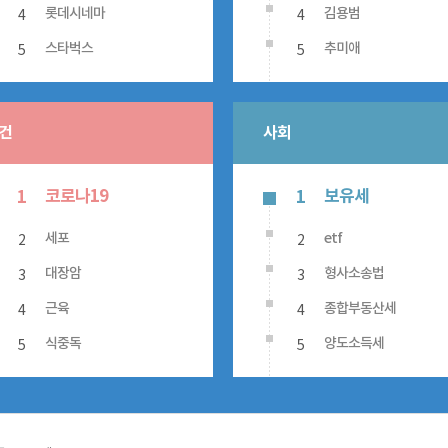
4
4
롯데시네마
김용범
5
5
스타벅스
추미애
건
사회
코로나19
보유세
1
1
2
2
세포
etf
3
3
대장암
형사소송법
4
4
근육
종합부동산세
5
5
식중독
양도소득세