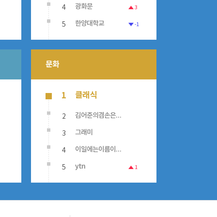
4
광화문
3
5
한양대학교
-1
문화
클래식
1
2
김어준의겸손은힘들다뉴스공장
3
그래미
4
이일에는이름이없다
5
ytn
1