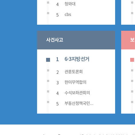
4
청와대
5
cbs
사건사고
보
6·3지방선거
1
2
관훈토론회
3
한미무역합의
4
수석보좌관회의
5
부동산정책국민대토론회