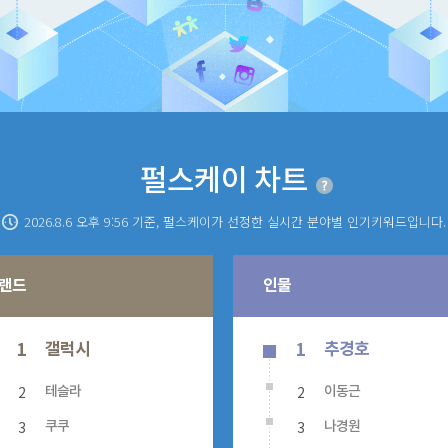
펄스케이 차트
2026.8.6 오후 9:56
기준, 펄스케이가 선정한 실시간 분야별 인기키워드입니다.
랜드
인물
갤럭시
추경호
1
1
2
2
테슬라
이동근
3
3
쿠쿠
나경원