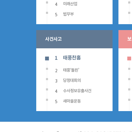
4
미래산업
5
법무부
사건사고
보
태풍찬홈
1
2
태풍‘돌핀’
3
당정대회의
4
수사정보유출사건
5
새마을운동