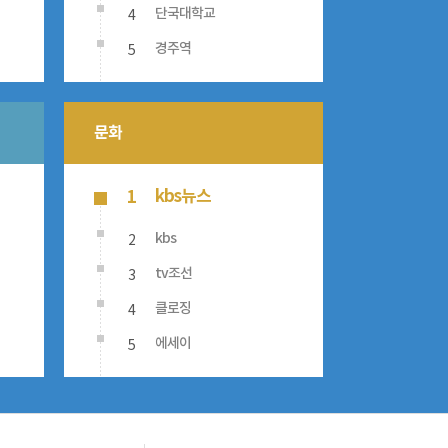
4
단국대학교
5
경주역
문화
kbs뉴스
1
2
kbs
3
tv조선
4
클로징
5
에세이