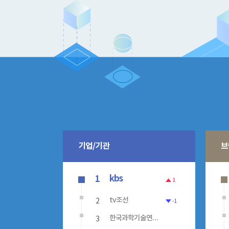
기업/기관
브
kbs
1
1
2
tv조선
-1
3
한국과학기술연구원