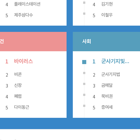
4
4
플레이스테이션
김기현
5
5
제주삼다수
이철우
건
사회
바이러스
군사기지및군사시설보호법
1
1
2
2
비콘
군사기지법
3
3
신장
금메달
4
4
폐렴
묵비권
5
5
다이동근
증여세