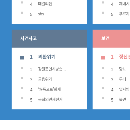
4
4
데일리안
제네시
5
5
sbs
푸르지
사건사고
보건
외환위기
정신
1
1
2
2
강원문인시낭송대회
당뇨
3
3
금융위기
두뇌
4
4
‘웡푹코트’화재
열사병
5
5
국회의원재선거
불면