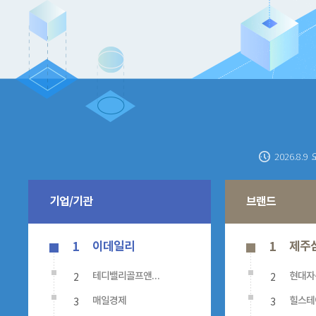
2026.8.9 
기업/기관
브랜드
이데일리
제주
1
1
2
2
테디밸리골프앤리조트
현대자
3
3
매일경제
힐스테