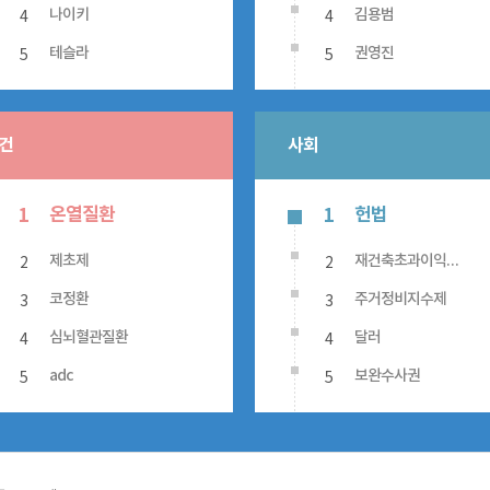
4
4
나이키
김용범
5
5
테슬라
권영진
건
사회
온열질환
헌법
1
1
2
2
제초제
재건축초과이익환수제
3
3
코정환
주거정비지수제
4
4
심뇌혈관질환
달러
5
5
adc
보완수사권