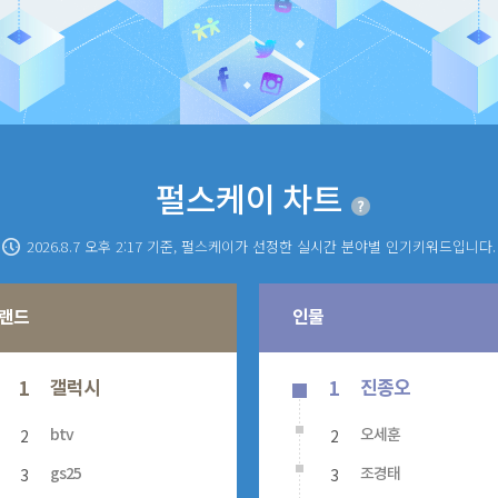
펄스케이 차트
2026.8.7 오후 2:17
기준, 펄스케이가 선정한 실시간 분야별 인기키워드입니다.
랜드
인물
갤럭시
진종오
1
1
2
2
btv
오세훈
3
3
gs25
조경태