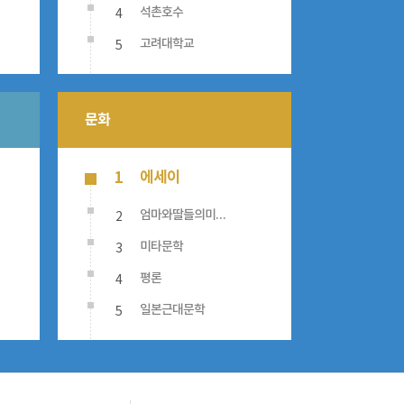
4
석촌호수
5
고려대학교
문화
에세이
1
2
엄마와딸들의미친년의역사
3
미타문학
4
평론
5
일본근대문학