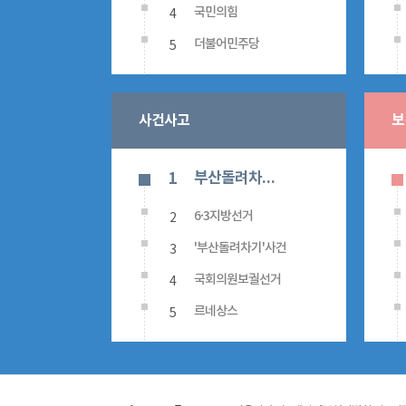
4
국민의힘
5
더불어민주당
사건사고
보
부산돌려차기사건
1
2
6·3지방선거
3
'부산돌려차기'사건
4
국회의원보궐선거
5
르네상스