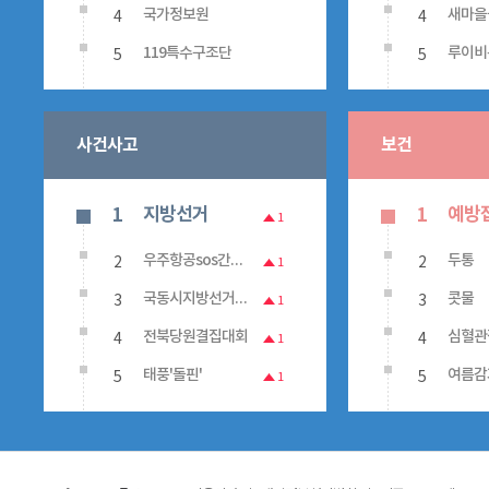
4
4
국가정보원
새마을
5
5
119특수구조단
루이비
사건사고
보건
지방선거
예방
1
1
1
2
2
우주항공sos간담회
두통
1
3
3
국동시지방선거투표용지부족사태
콧물
1
4
4
전북당원결집대회
심혈관
1
5
5
태풍'돌핀'
여름감
1