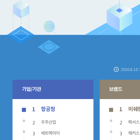
2026.8.10
기업/기관
브랜드
항공청
미쉐
1
1
2
2
우주산업
렉서스
3
3
쎄트렉아이
해커스