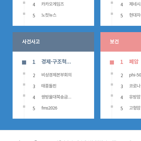
4
4
카카오게임즈
제네시
5
5
노컷뉴스
현대자
사건사고
보건
경제·구조혁신관계장관회의
폐암
1
1
2
2
비상경제본부회의
phi-5
3
3
태풍돌핀
코로나
4
4
쌍방울대북송금사건
유방암
5
5
fms2026
고형암