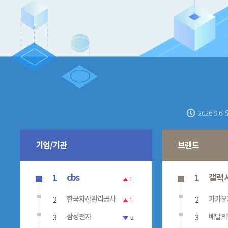
2026.8.6 
기업/기관
브랜드
cbs
갤럭
1
1
1
2
2
한국자산관리공사
카카오
1
3
3
삼성전자
배달의
-2