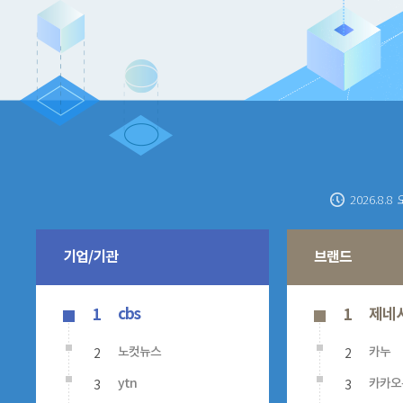
2026.8.8 
기업/기관
브랜드
cbs
제네
1
1
2
2
노컷뉴스
카누
3
3
ytn
카카오