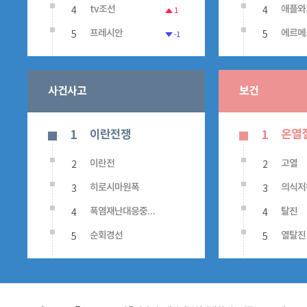
4
4
tv조선
애플와
1
5
5
프레시안
에르메
-1
사건사고
보건
이란전쟁
온열
1
1
2
2
이란전
고열
3
3
히로시마원폭
의식저
4
4
폭염재난대응중대본회의
탈진
5
5
순회경선
열탈진